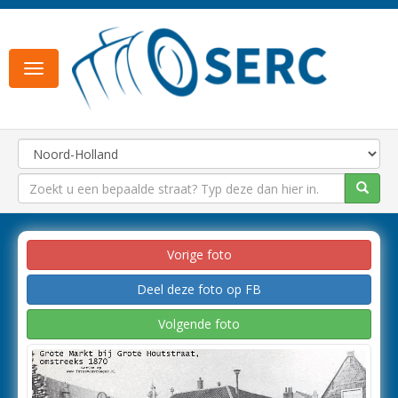
Toggle
navigation
Vorige foto
Deel deze foto op FB
Volgende foto