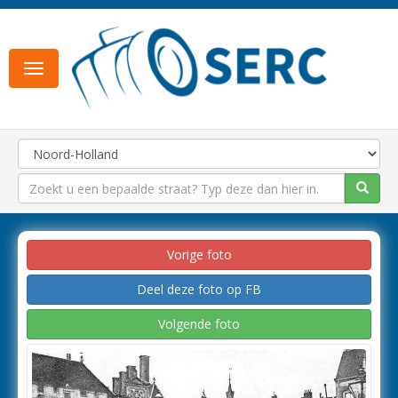
Toggle
navigation
Vorige foto
Deel deze foto op FB
Volgende foto