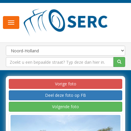
Toggle
navigation
Vorige foto
Deel deze foto op FB
Volgende foto