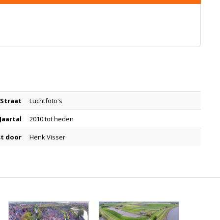
Straat
Luchtfoto's
Jaartal
2010 tot heden
t door
Henk Visser