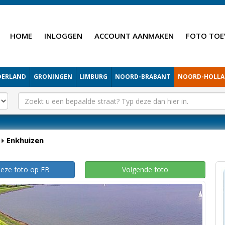
HOME
INLOGGEN
ACCOUNT AANMAKEN
FOTO TOE
DERLAND
GRONINGEN
LIMBURG
NOORD-BRABANT
NOORD-HOLL
Enkhuizen
deze foto op FB
Volgende foto