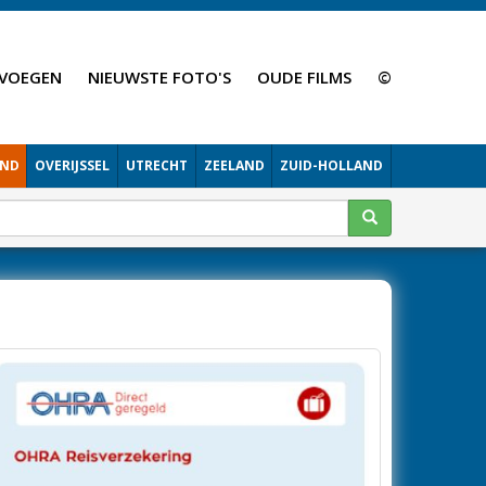
VOEGEN
NIEUWSTE FOTO'S
OUDE FILMS
©
AND
OVERIJSSEL
UTRECHT
ZEELAND
ZUID-HOLLAND