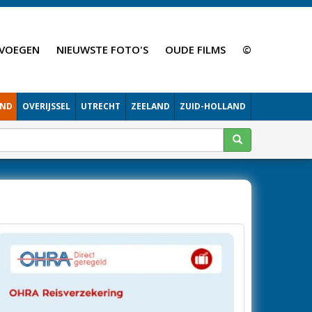
VOEGEN
NIEUWSTE FOTO'S
OUDE FILMS
©
AND
OVERIJSSEL
UTRECHT
ZEELAND
ZUID-HOLLAND