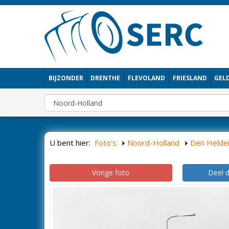
BIJZONDER
DRENTHE
FLEVOLAND
FRIESLAND
GEL
U bent hier:
Foto's
Noord-Holland
Den Helde
Vorige foto
Deel 