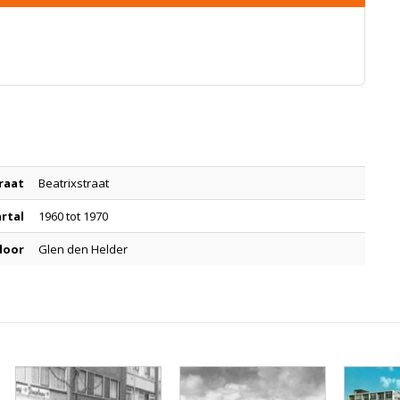
raat
Beatrixstraat
artal
1960 tot 1970
door
Glen den Helder