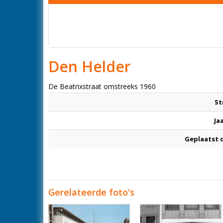
Den Helder
De Beatrixstraat omstreeks 1960
St
Ja
Geplaatst 
Gerelateerde foto's