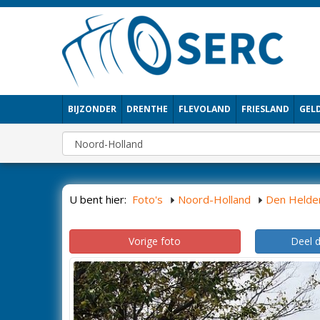
BIJZONDER
DRENTHE
FLEVOLAND
FRIESLAND
GEL
U bent hier:
Foto's
Noord-Holland
Den Helde
Vorige foto
Deel 