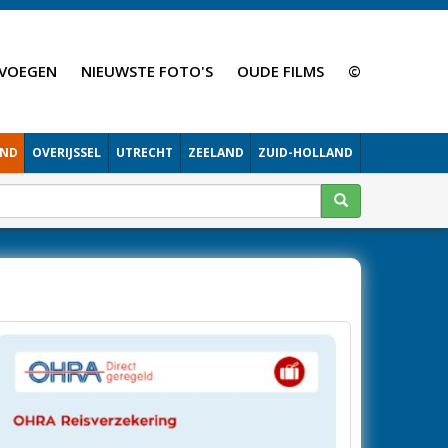
VOEGEN
NIEUWSTE FOTO'S
OUDE FILMS
©
AND
OVERIJSSEL
UTRECHT
ZEELAND
ZUID-HOLLAND