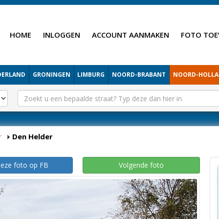
HOME
INLOGGEN
ACCOUNT AANMAKEN
FOTO TOE
DERLAND
GRONINGEN
LIMBURG
NOORD-BRABANT
NOORD-HOLL
r
Den Helder
deze foto op FB
Volgende foto