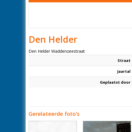
Den Helder
Den Helder Waddenzeestraat
Straat
Jaartal
Geplaatst door
Gerelateerde foto's