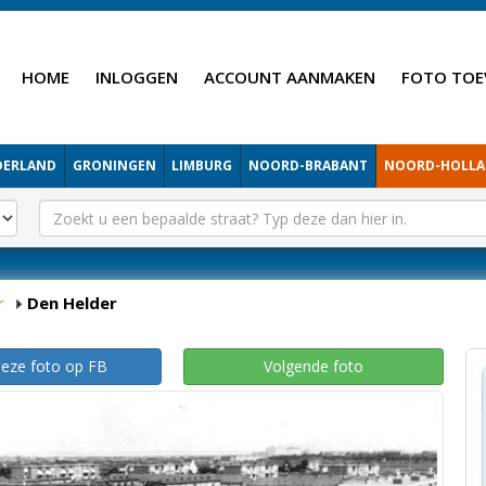
HOME
INLOGGEN
ACCOUNT AANMAKEN
FOTO TOE
DERLAND
GRONINGEN
LIMBURG
NOORD-BRABANT
NOORD-HOLL
r
Den Helder
deze foto op FB
Volgende foto