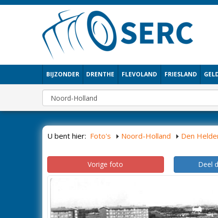
BIJZONDER
DRENTHE
FLEVOLAND
FRIESLAND
GEL
U bent hier:
Foto's
Noord-Holland
Den Helde
Vorige foto
Deel 