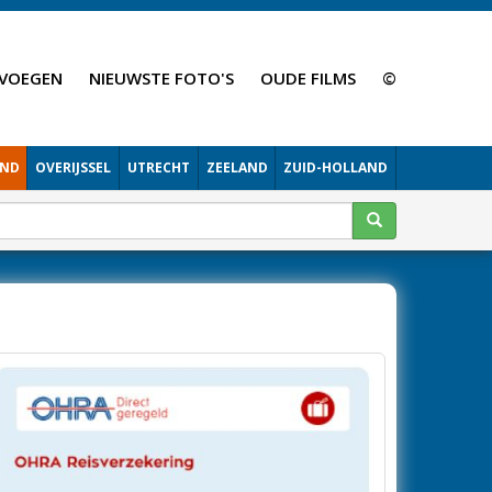
VOEGEN
NIEUWSTE FOTO'S
OUDE FILMS
©
AND
OVERIJSSEL
UTRECHT
ZEELAND
ZUID-HOLLAND