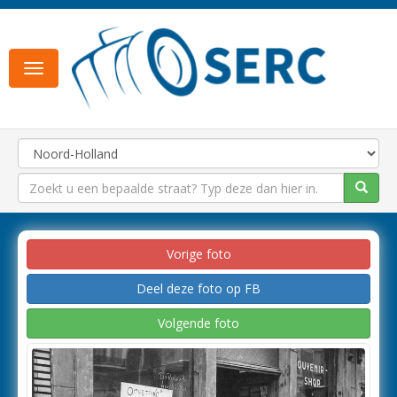
Toggle
navigation
Vorige foto
Deel deze foto op FB
Volgende foto