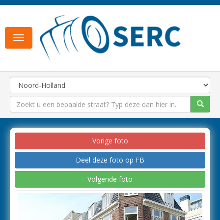
Toggle
navigation
Vorige foto
Deel deze foto op FB
Volgende foto