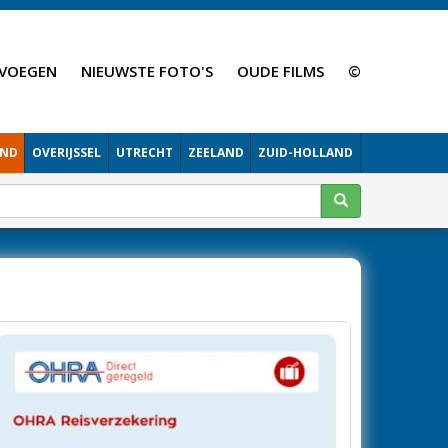
VOEGEN
NIEUWSTE FOTO'S
OUDE FILMS
©
AND
OVERIJSSEL
UTRECHT
ZEELAND
ZUID-HOLLAND