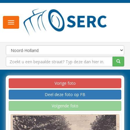
Toggle
navigation
Vorige foto
Deel deze foto op FB
Volgende foto