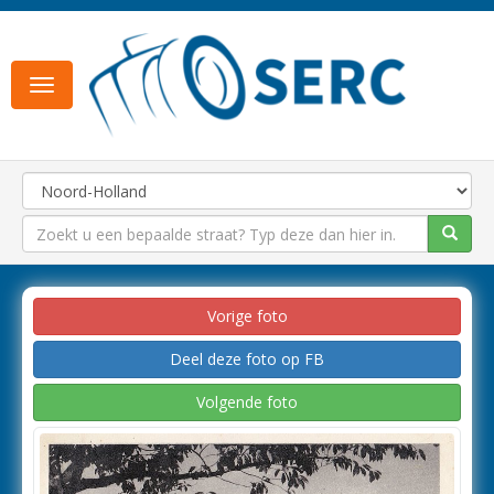
Toggle
navigation
Vorige foto
Deel deze foto op FB
Volgende foto