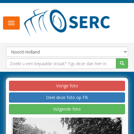
Toggle
navigation
Vorige foto
Deel deze foto op FB
Volgende foto