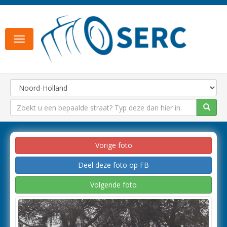
Toggle
navigation
Vorige foto
Deel deze foto op FB
Volgende foto