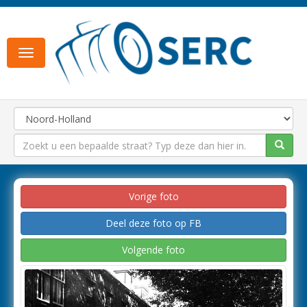
Toggle
navigation
Vorige foto
Deel deze foto op FB
Volgende foto