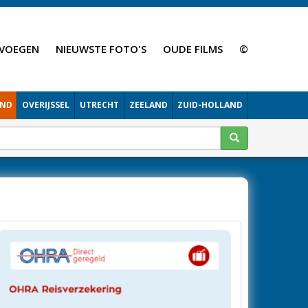
VOEGEN
NIEUWSTE FOTO'S
OUDE FILMS
©
AND
OVERIJSSEL
UTRECHT
ZEELAND
ZUID-HOLLAND