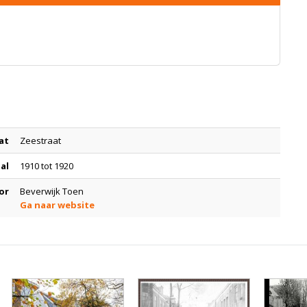
at
Zeestraat
tal
1910 tot 1920
or
Beverwijk Toen
Ga naar website