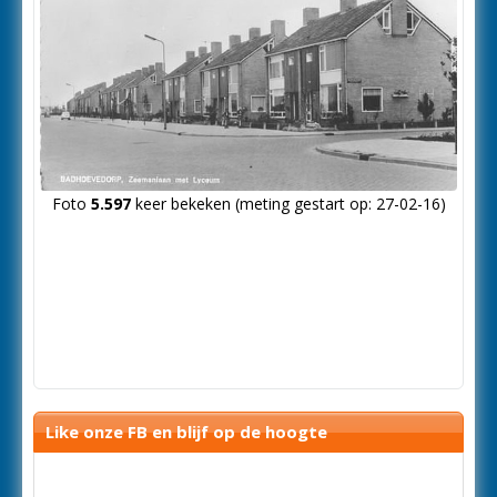
Foto
5.597
keer bekeken (meting gestart op: 27-02-16)
Like onze FB en blijf op de hoogte