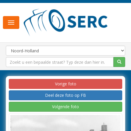
Toggle
navigation
Vorige foto
Deel deze foto op FB
Volgende foto