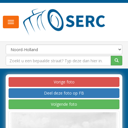
Toggle
navigation
Vorige foto
Deel deze foto op FB
Volgende foto