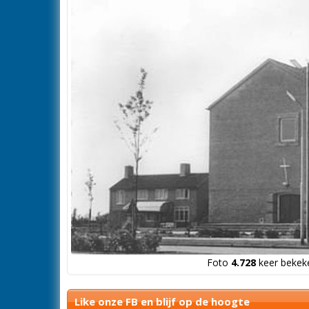
Foto
4.728
keer bekeke
Like onze FB en blijf op de hoogte