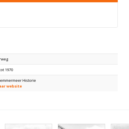
erweg
tot 1970
lemmermeer Historie
aar website