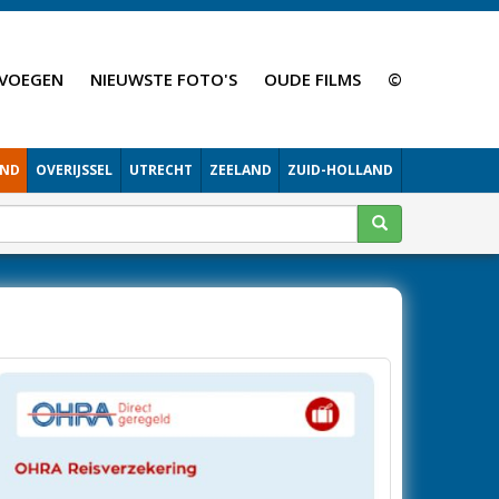
VOEGEN
NIEUWSTE FOTO'S
OUDE FILMS
©
AND
OVERIJSSEL
UTRECHT
ZEELAND
ZUID-HOLLAND