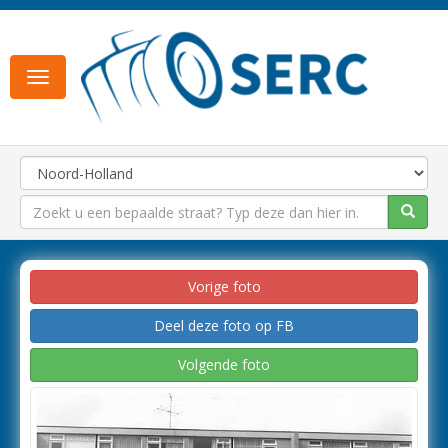
Toggle
navigation
Vorige foto
Deel deze foto op FB
Volgende foto