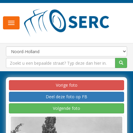
Toggle
navigation
Vorige foto
Deel deze foto op FB
Volgende foto