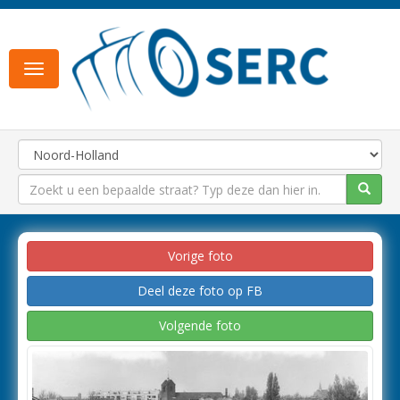
Toggle
navigation
Vorige foto
Deel deze foto op FB
Volgende foto