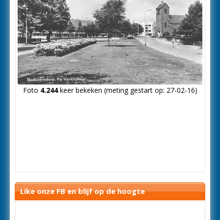
Foto
4.244
keer bekeken (meting gestart op: 27-02-16)
Like onze FB en blijf op de hoogte