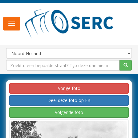
Toggle
navigation
Vorige foto
Deel deze foto op FB
Volgende foto