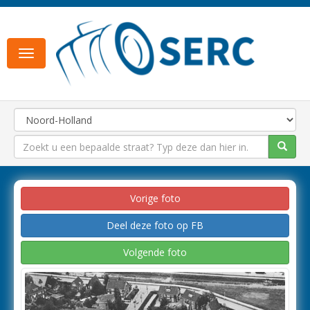
Toggle
navigation
Vorige foto
Deel deze foto op FB
Volgende foto