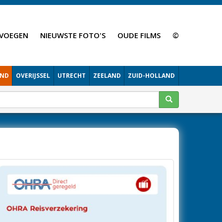
VOEGEN
NIEUWSTE FOTO'S
OUDE FILMS
©
AND
OVERIJSSEL
UTRECHT
ZEELAND
ZUID-HOLLAND