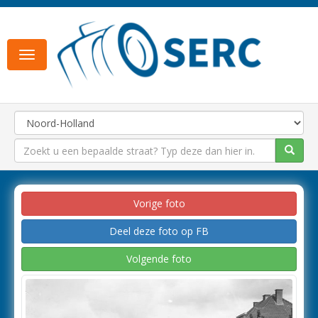
Toggle
navigation
Vorige foto
Deel deze foto op FB
Volgende foto