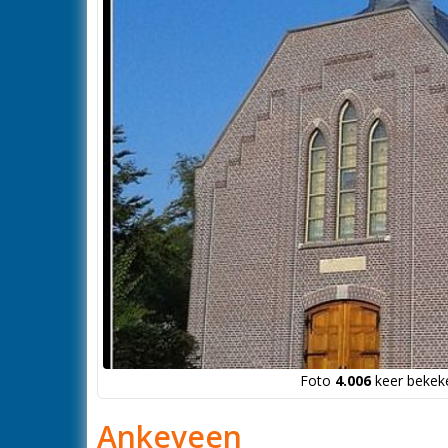
Foto
4.006
keer bekeke
Ankeveen