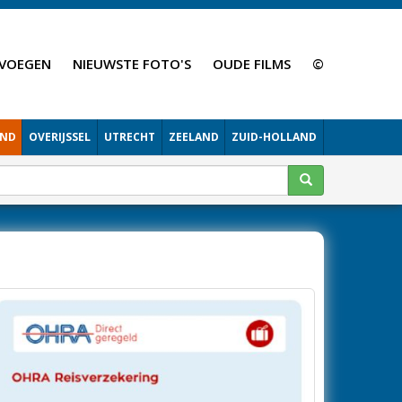
VOEGEN
NIEUWSTE FOTO'S
OUDE FILMS
©
AND
OVERIJSSEL
UTRECHT
ZEELAND
ZUID-HOLLAND