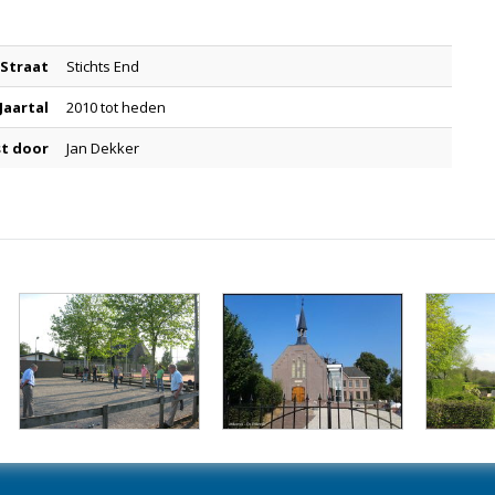
Straat
Stichts End
Jaartal
2010 tot heden
t door
Jan Dekker