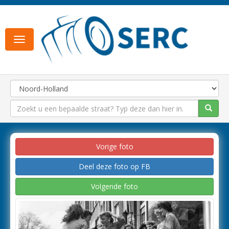
Toggle
navigation
Vorige foto
Deel deze foto op FB
Volgende foto