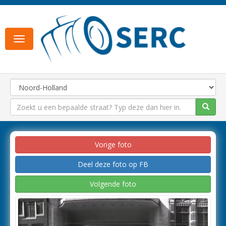
Toggle
navigation
Vorige foto
Deel deze foto op FB
Volgende foto