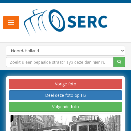
Toggle
navigation
Vorige foto
Deel deze foto op FB
Volgende foto