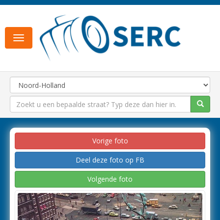
Toggle
navigation
Vorige foto
Deel deze foto op FB
Volgende foto