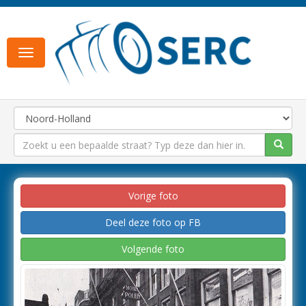
Toggle
navigation
Vorige foto
Deel deze foto op FB
Volgende foto