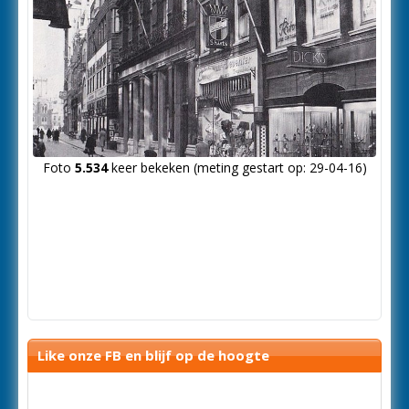
Foto
5.534
keer bekeken (meting gestart op: 29-04-16)
Like onze FB en blijf op de hoogte