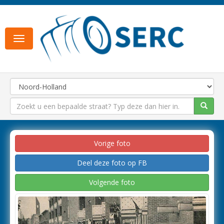
Toggle
navigation
Vorige foto
Deel deze foto op FB
Volgende foto