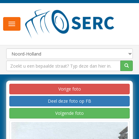
Toggle
navigation
Vorige foto
Deel deze foto op FB
Volgende foto