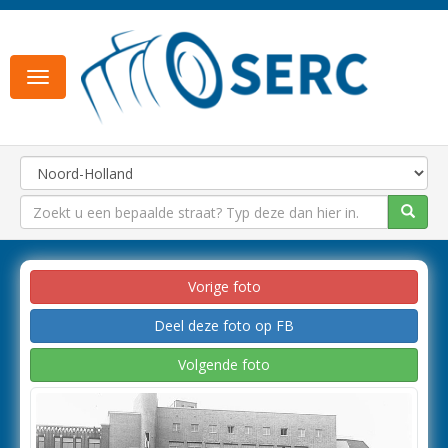
Toggle
navigation
Vorige foto
Deel deze foto op FB
Volgende foto