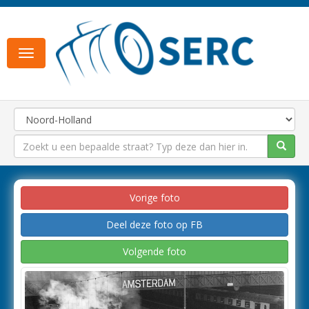
Toggle
navigation
Vorige foto
Deel deze foto op FB
Volgende foto