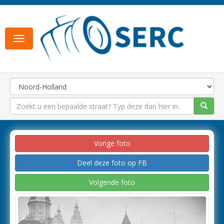
Toggle
navigation
Vorige foto
Deel deze foto op FB
Volgende foto