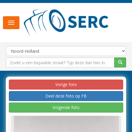
Toggle
navigation
Vorige foto
Deel deze foto op FB
Volgende foto