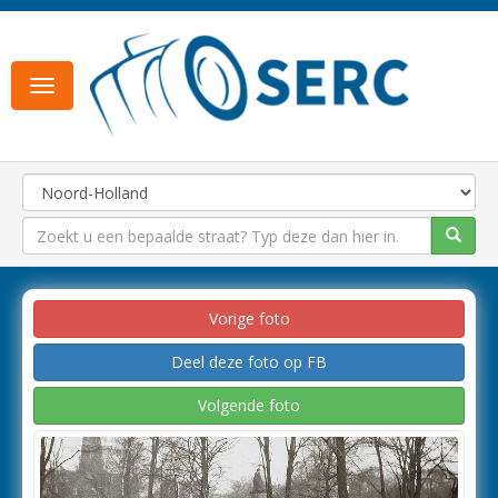
Toggle
navigation
Vorige foto
Deel deze foto op FB
Volgende foto