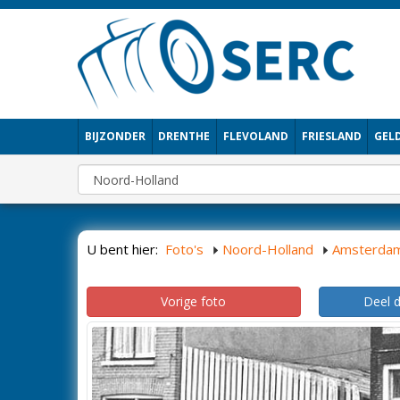
BIJZONDER
DRENTHE
FLEVOLAND
FRIESLAND
GEL
U bent hier:
Foto's
Noord-Holland
Amsterda
Vorige foto
Deel 