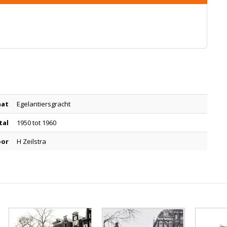
aat
Egelantiersgracht
tal
1950 tot 1960
oor
H Zeilstra