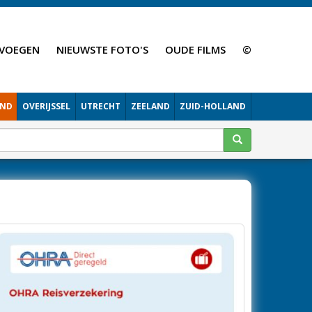
VOEGEN
NIEUWSTE FOTO'S
OUDE FILMS
©
AND
OVERIJSSEL
UTRECHT
ZEELAND
ZUID-HOLLAND