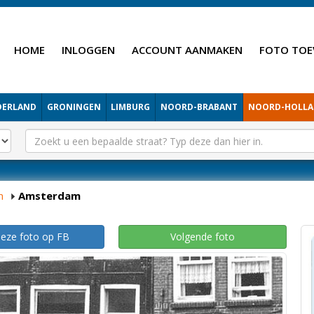
HOME
INLOGGEN
ACCOUNT AANMAKEN
FOTO TOE
DERLAND
GRONINGEN
LIMBURG
NOORD-BRABANT
NOORD-HOLL
m
Amsterdam
deze foto op FB
Volgende foto