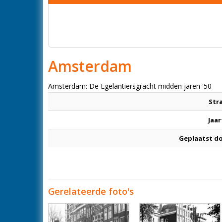
Amsterdam
Amsterdam: De Egelantiersgracht midden jaren '50
Str
Jaar
Geplaatst d
Gerelateerde foto's