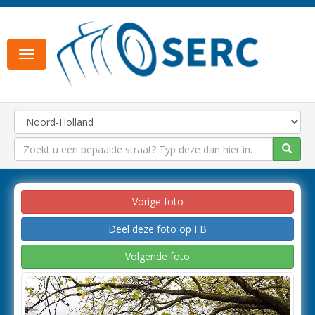
Toggle
navigation
Vorige foto
Deel deze foto op FB
Volgende foto