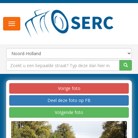
Toggle
navigation
Vorige foto
Deel deze foto op FB
Volgende foto