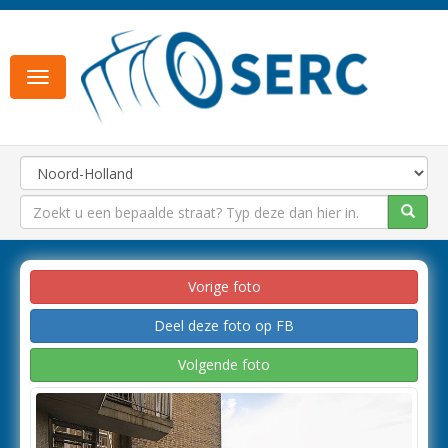
Toggle
navigation
Vorige foto
Deel deze foto op FB
Volgende foto