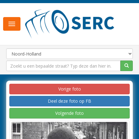
Toggle
navigation
Vorige foto
Deel deze foto op FB
Volgende foto