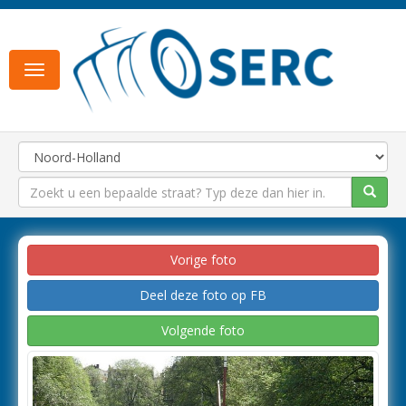
Toggle
navigation
Vorige foto
Deel deze foto op FB
Volgende foto