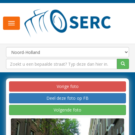
Toggle
navigation
Vorige foto
Deel deze foto op FB
Volgende foto