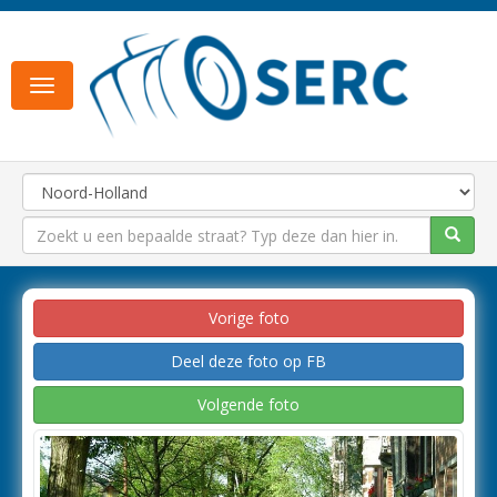
Toggle
navigation
Vorige foto
Deel deze foto op FB
Volgende foto