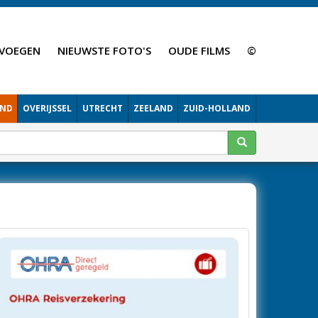
VOEGEN
NIEUWSTE FOTO'S
OUDE FILMS
©
AND
OVERIJSSEL
UTRECHT
ZEELAND
ZUID-HOLLAND