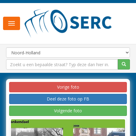
Toggle
navigation
Vorige foto
Deel deze foto op FB
Volgende foto