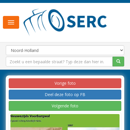
Toggle
navigation
Vorige foto
Deel deze foto op FB
Volgende foto